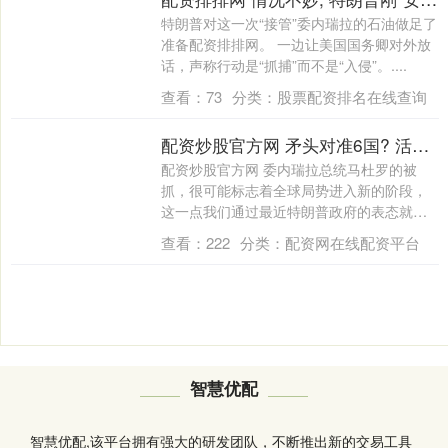
特朗普对这一次“接管”委内瑞拉的石油做足了
准备配资排排网。 一边让美国国务卿对外放
话，声称行动是“抓捕”而不是“入侵”。....
查看：
73
分类：
股票配资排名在线查询
配资炒股官方网 矛头对准6国? 活捉委元首后, 美防长点名中国, 我军四艘大驱集结
配资炒股官方网 委内瑞拉总统马杜罗的被
抓，很可能标志着全球局势进入新的阶段，
这一点我们通过最近特朗普政府的表态就能
看出端....
查看：
222
分类：
配资网在线配资平台
智慧优配
智慧优配,该平台拥有强大的研发团队，不断推出新的交易工具