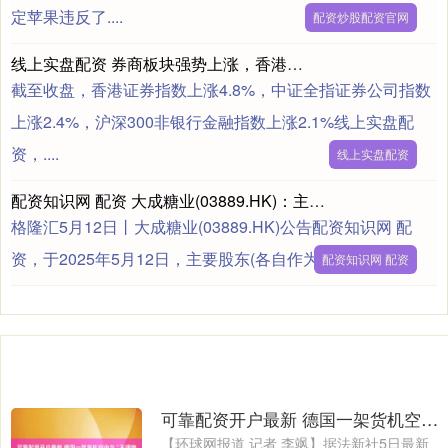
定苹果违反了....
配资炒股配资官网
线上实盘配资 券商板块强势上涨，香港证券ETF（513090）、证券ETF易方达（512570）等产品助力布局板块龙头
截至收盘，香港证券指数上涨4.8%，中证全指证券公司指数
上涨2.4%，沪深300非银行金融指数上涨2.1%线上实盘配
资，....
线上实盘配资
配资知识网 配资 大成糖业(03889.HK)：主要股东向高健行授出2700万元可换股债券的认购期权
格隆汇5月12日丨大成糖业(03889.HK)公告配资知识网 配
资，于2025年5月12日，主要股东(各自作为授出人)与....
配资知识网 配资
可靠配资开户最新 德国一架货机空中与“不明物体”相撞后安全降落
【环球网报道 记者 李飒】据法新社5日最新