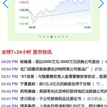
全球7×24小时 股市快讯
04:25 PM
映翰通：拟以2000万元-3000万元回购公司股份
03:54 PM
也门胡塞武装称袭击沙特阿美公司炼油厂
萨那消息：也门胡塞武装9日称，该组织使用无人机对位于沙特阿拉伯吉赞的沙特阿美公司炼油厂发动了“精准打击”。 胡塞武装发言人叶海亚·萨雷亚在声明中说，此次打击是为了回应不久前沙特无人机侵犯也门领空的行为。 沙特阿拉伯能源部9日早些时候在社交媒体上说，位于吉赞的沙特阿美公司炼油厂的一处设施当天凌晨发生火灾。该公司工业安全消防队已将火灾扑灭，事故未造成人员伤亡。(新华社)
03:51 PM
*
03:43 PM
宁夏建材：拟1亿-2亿元回购股份用于注销
宁夏建材公告称，公司拟以集中竞价交易方式回购股份，资金总额不低于1亿元且不超过2亿元，回购价格不超过19.47元/股，回购期限为自股东会审议通过回购方案之日起3个月内。回购股份将用于注销，预计回购数量为513.61万-1027.22万股，占总股本的1.07%-2.15%。本次回购尚需股东会审议，存在未通过、无法实施等风险。
03:43 PM
03:41 PM
济川药业：子公司获得药品注册证书
济川药业(600566)8月9日公告，全资子公司济川药业集团有限公司收到国家药品监督管理局核准签发的小儿通便颗粒《药品注册证书》和美沙拉秦缓释颗粒《药品注册证书》。
03:40 PM