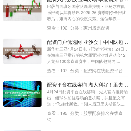
巴萨与西班牙国家队新星拉明・亚马尔在俱
乐部确认其将缺席 2025-26 赛季剩余全部比
赛后，难掩内心的极度失落。这位年仅....
查看：
192
分类：
惠州股票配资
配资门户优选网 亚沙会｜中国队包揽12人龙舟100米直道赛男子组、女子组金牌
新华社三亚4月24日电（记者李琳海）24日，
在海南三亚举行的第六届亚洲沙滩运动会12
人龙舟100米直道赛中，中国队包揽男....
查看：
107
分类：
配资网在线配资平台
配资平台在线咨询 湖人利好！里夫斯状态升级为出战成疑，或提前复出
4月24日配资平台在线咨询，湖人官方推特晒
出一组球队前往客场的登机照，并且配文写
道：“飞往休斯敦。” 湖人后卫里夫斯跟队....
查看：
195
分类：
股票配资排名在线查
询