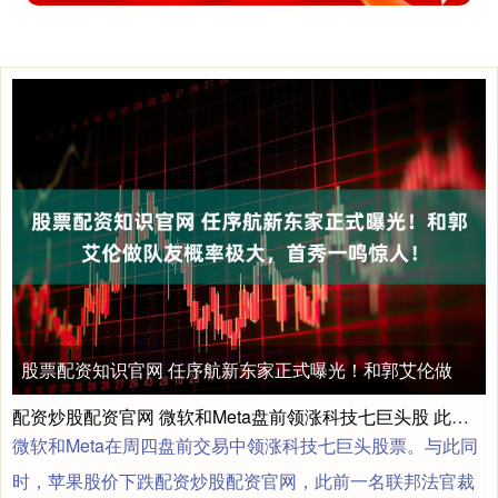
股票配资知识官网 任序航新东家正式曝光！和郭艾伦做队友概率极大，首秀一鸣惊人！
配资炒股配资官网 微软和Meta盘前领涨科技七巨头股 此前公布强劲业绩
微软和Meta在周四盘前交易中领涨科技七巨头股票。与此同
时，苹果股价下跌配资炒股配资官网，此前一名联邦法官裁