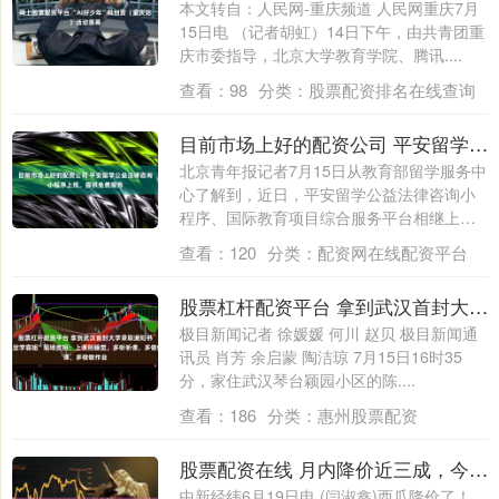
本文转自：人民网-重庆频道 人民网重庆7月
15日电 （记者胡虹）14日下午，由共青团重
庆市委指导，北京大学教育学院、腾讯....
查看：
98
分类：
股票配资排名在线查询
目前市场上好的配资公司 平安留学公益法律咨询小程序上线，提供免费服务
北京青年报记者7月15日从教育部留学服务中
心了解到，近日，平安留学公益法律咨询小
程序、国际教育项目综合服务平台相继上
线，....
查看：
120
分类：
配资网在线配资平台
股票杠杆配资平台 拿到武汉首封大学录取通知书，“淡定学霸姐”现场支招：上课别睡觉，多听听课，多做做作业
极目新闻记者 徐媛媛 何川 赵贝 极目新闻通
讯员 肖芳 余启蒙 陶洁琼 7月15日16时35
分，家住武汉琴台颖园小区的陈....
查看：
186
分类：
惠州股票配资
股票配资在线 月内降价近三成，今年吃瓜更便宜了！
中新经纬6月19日电 (闫淑鑫)西瓜降价了！