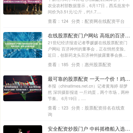
农业农村部数据显示，6月17日，西瓜批发中
间价为3.51元/公斤，约1.7....
查看：
124
分类：
配资网在线配资平台
在线股票配资门户网站 高瓴的百济时代终结？董事席位易主，资本与创新药告别
21世纪经济报道记者季媛媛在线股票配资门
户网站 百济神州的董事会，正在悄然变脸。
近日，创新药龙头百济神州披露董事会换
届....
查看：
185
分类：
惠州股票配资
最可靠的股票配资 一天一个价！鸡蛋价格淡季暴涨近80％背后：批发端开始跌了，超市为何还在涨
本报（chinatimes.net.cn）记者黄海婷 胡梦
然 深圳摄影报道 一斤鸡蛋，两个市场，两种
节奏。 6月19日，....
查看：
123
分类：
股票配资排名在线查
询
安全配资炒股门户 中科摇橹船入选2026福布斯中国人工智能科技企业TOP 50