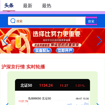
头条
最新
最热
搜索
沪深京行情 实时轮播
北证50
1134.24
11.37
1.01%