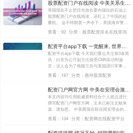
股票配资门户在线阅读 中美关系生变? 特朗普一声令下, 中国92台起重机被查, 果然不简单
美国现在不止把目光放在委内瑞拉的石油上
股票配资门户在线阅读，还盯上了中国的起
重机。 这不特朗普一声令下，美国海岸警卫
队连....
查看：
92
分类：
股票配资排名在线查询
配资平台app下载 一觉醒来, 世界发生了什么? 2026.1.7
配资平台app下载 今天我们重点关注第3条简
讯：白宫办公厅副主任接受CNN采访时扬
言：没人会为了格陵兰岛与美国进行军事
对....
查看：
187
分类：
惠州股票配资
配资门户网官方网 中美在安理会激烈交锋, 联合国明确表示支持中国, 俄方亮明立场
本文内容均引用权威资料结合个人观点进行
撰写配资门户网官方网，文末已标注文献来
源，请知悉。 中美两国在联合国安理会的这
次对....
查看：
134
分类：
配资网在线配资平台
配资排排网 情况不妙, 特朗普刚“安抚”完中国, 转头就发现: 金正恩有大动作