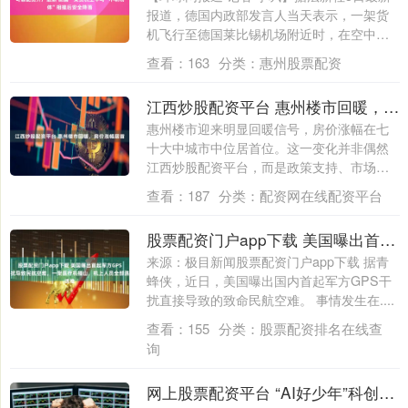
报道，德国内政部发言人当天表示，一架货
机飞行至德国莱比锡机场附近时，在空中撞
上....
查看：
163
分类：
惠州股票配资
江西炒股配资平台 惠州楼市回暖，房价涨幅居首
惠州楼市迎来明显回暖信号，房价涨幅在七
十大中城市中位居首位。这一变化并非偶然
江西炒股配资平台，而是政策支持、市场供
需调整....
查看：
187
分类：
配资网在线配资平台
股票配资门户app下载 美国曝出首起军方GPS干扰导致民航空难，一架医疗机撞山，机上人员全部遇难
来源：极目新闻股票配资门户app下载 据青
蜂侠，近日，美国曝出国内首起军方GPS干
扰直接导致的致命民航空难。 事情发生在....
查看：
155
分类：
股票配资排名在线查
询
网上股票配资平台 “AI好少年”科创营（重庆站）活动落幕