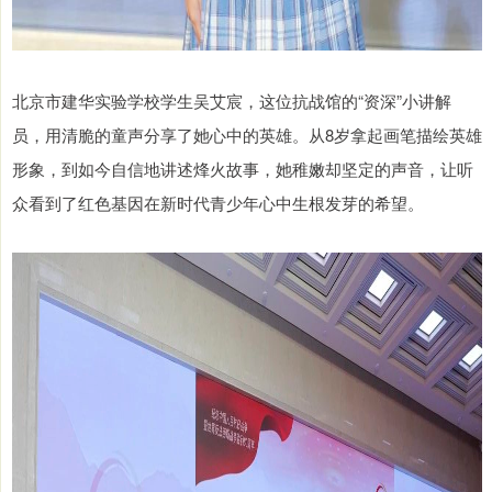
北京市建华实验学校学生吴艾宸，这位抗战馆的“资深”小讲解
员，用清脆的童声分享了她心中的英雄。从8岁拿起画笔描绘英雄
形象，到如今自信地讲述烽火故事，她稚嫩却坚定的声音，让听
众看到了红色基因在新时代青少年心中生根发芽的希望。