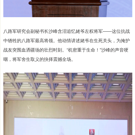
八路军研究会副秘书长沙峰含泪追忆姥爷左权将军——这位抗战
中牺牲的八路军最高将领。他动情讲述姥爷在生死关头，为掩护
战友突围血洒疆场的壮烈时刻。“机密重于生命！”沙峰的声音哽
咽，将军舍生取义的抉择震撼全场。