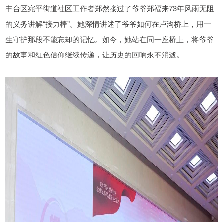
丰台区宛平街道社区工作者郑然接过了爷爷郑福来73年风雨无阻
的义务讲解“接力棒”。她深情讲述了爷爷如何在卢沟桥上，用一
生守护那段不能忘却的记忆。如今，她站在同一座桥上，将爷爷
的故事和红色信仰继续传递，让历史的回响永不消逝。