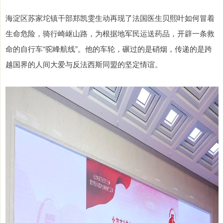
海淀区苏家坨镇干部郑凯雯生动再现了法国医生贝熙叶如何冒着
生命危险，骑行崎岖山路，为根据地军民运送药品，开辟一条救
命的自行车“驼峰航线”。他的车轮，碾过的是硝烟，传递的是跨
越国界的人间大爱与反法西斯同盟的坚定情谊。