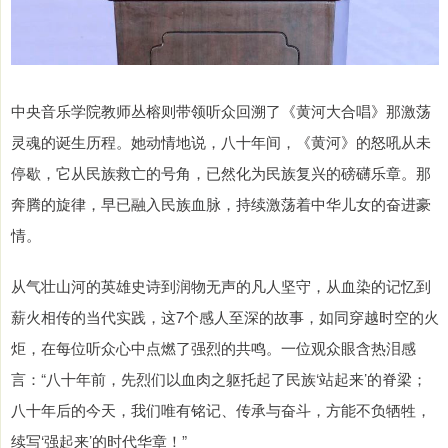
中央音乐学院教师丛榕则带领听众回溯了《黄河大合唱》那激荡
灵魂的诞生历程。她动情地说，八十年间，《黄河》的怒吼从未
停歇，它从民族救亡的号角，已然化为民族复兴的磅礴乐章。那
奔腾的旋律，早已融入民族血脉，持续激荡着中华儿女的奋进豪
情。
从气壮山河的英雄史诗到润物无声的凡人坚守，从血染的记忆到
薪火相传的当代实践，这7个感人至深的故事，如同穿越时空的火
炬，在每位听众心中点燃了强烈的共鸣。一位观众眼含热泪感
言：“八十年前，先烈们以血肉之躯托起了民族‘站起来’的脊梁；
八十年后的今天，我们唯有铭记、传承与奋斗，方能不负牺牲，
续写‘强起来’的时代华章！”