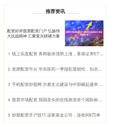
推荐资讯
配资好评股票配资门户 弘扬伟
大抗战精神 汇聚复兴磅礴力量
线上实盘配资 券商板块强势上涨，香港证券ETF（513090）、证券ETF易方达（512570）等产品助力布局板块龙头
1
老牌配资平台 华东医药一季报彰显韧性，扣非归母净利润达历史同期最好水平
2
手机配资炒股网 共襄支点建设与中部崛起盛举——湖北支点建设智库恳谈会中部专场举办
3
股票市场配资 我国牵头的在线旅游首个国际标准发布
4
炒股配资开户技巧 这家基金公司，连收8张罚单
5