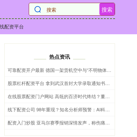
搜索
线配资平台
热点资讯
可靠配资开户最新 德国一架货机空中与“不明物体”相撞后安全降落
股票杠杆配资平台 拿到武汉首封大学录取通知书，“淡定学霸姐”现场支招：上课别睡觉，多听听课，多做做作业
在线股票配资门户网站 高瓴的百济时代终结？董事席位易主，资本与创新药告别
线下配资公司 98年重现？知名分析师预警：AI科技浪潮中场已过，下半场往往是高度共识下的精彩和动荡，“讲故事”主导市值膨胀
配资入门炒股 亚马尔赛季报销深情发声，称伤痛难表安慰巴萨球迷