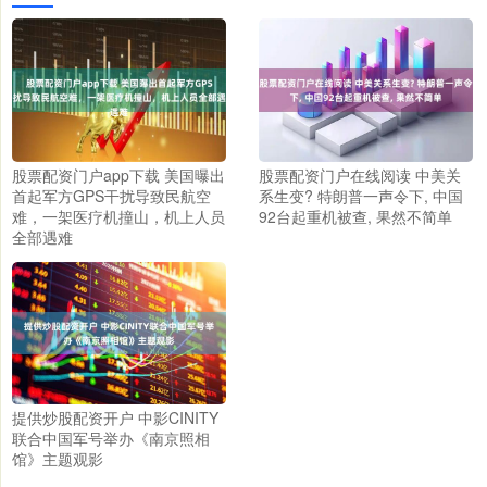
股票配资门户app下载 美国曝出
股票配资门户在线阅读 中美关
首起军方GPS干扰导致民航空
系生变? 特朗普一声令下, 中国
难，一架医疗机撞山，机上人员
92台起重机被查, 果然不简单
全部遇难
提供炒股配资开户 中影CINITY
联合中国军号举办《南京照相
馆》主题观影