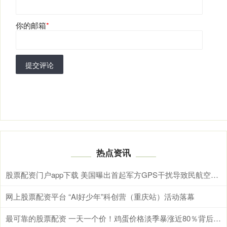
你的邮箱
*
提交评论
热点资讯
股票配资门户app下载 美国曝出首起军方GPS干扰导致民航空难，一架医疗机撞山，机上人员全部遇难
网上股票配资平台 “AI好少年”科创营（重庆站）活动落幕
最可靠的股票配资 一天一个价！鸡蛋价格淡季暴涨近80％背后：批发端开始跌了，超市为何还在涨